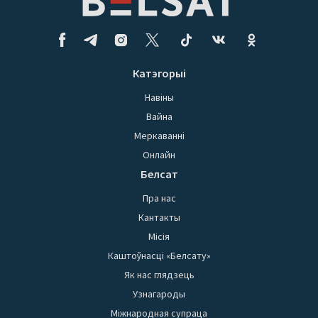
Катэгорыі
Навіны
Вайна
Меркаванні
Онлайн
Белсат
Пра нас
Кантакты
Місія
Каштоўнасці «Белсату»
Як нас глядзець
Узнагароды
Міжнародная супраца