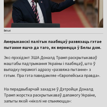
Belsat
Амерыканскі палітык паабяцаў развязаць гэтае
пытанне яшчэ да таго, як вернецца ў Белы дом.
Экс-прэзідэнт ЗША Доналд Трамп раскрытыкаваў
маштабы падтрымання Украіны і паабяцаў, што ў
выпадку перамогі адразу «развяжа пытанне» з
гэтым. Пра гэта паведамляе «Європейська правда».
На перадвыбарчай захадзе ў Дэтройце Доналд
Трамп жорстка раскрытыкаваў дапамогу Украіне,
запыты якой «ніколі не спыняюцца»: