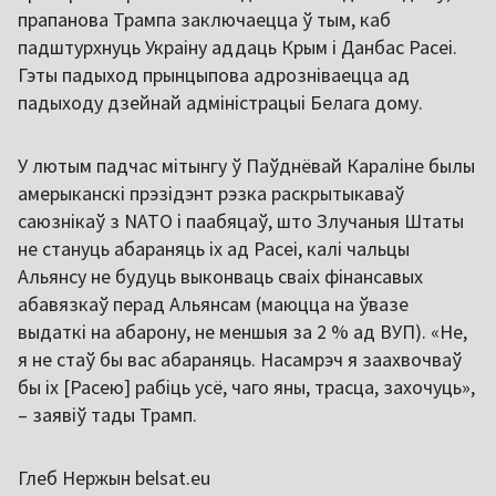
прапанова Трампа заключаецца ў тым, каб
падштурхнуць Украіну аддаць Крым і Данбас Расеі.
Гэты падыход прынцыпова адрозніваецца ад
падыходу дзейнай адміністрацыі Белага дому.
У лютым падчас мітынгу ў Паўднёвай Караліне былы
амерыканскі прэзідэнт рэзка раскрытыкаваў
саюзнікаў з NATO і паабяцаў, што Злучаныя Штаты
не стануць абараняць іх ад Расеі, калі чальцы
Альянсу не будуць выконваць сваіх фінансавых
абавязкаў перад Альянсам (маюцца на ўвазе
выдаткі на абарону, не меншыя за 2 % ад ВУП). «Не,
я не стаў бы вас абараняць. Насамрэч я заахвочваў
бы іх [Расею] рабіць усё, чаго яны, трасца, захочуць»,
– заявіў тады Трамп.
Глеб Нержын belsat.eu