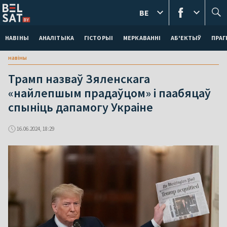
BE
НАВІНЫ
АНАЛІТЫКА
ГІСТОРЫІ
МЕРКАВАННI
АБ'ЕКТЫЎ
ПРАГ
навіны
Трамп назваў Зяленскага
«найлепшым прадаўцом» і паабяцаў
спыніць дапамогу Украіне
16.06.2024, 18:29