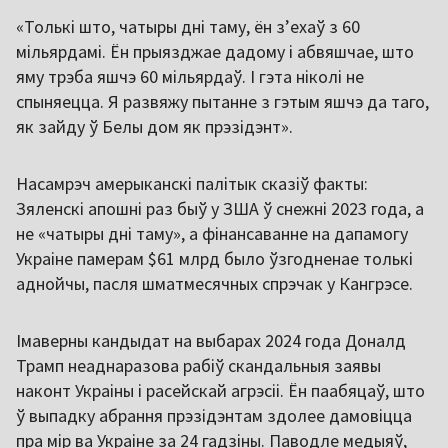
«Толькі што, чатыры дні таму, ён зʼехаў з 60
мільярдамі. Ён прыязджае дадому і абвяшчае, што
яму трэба яшчэ 60 мільярдаў. І гэта ніколі не
спыняецца. Я развяжу пытанне з гэтым яшчэ да таго,
як зайду ў Белы дом як прэзідэнт».
Насамрэч амерыканскі палітык сказіў факты:
Зяленскі апошні раз быў у ЗША ў снежні 2023 года, а
не «чатыры дні таму», а фінансаванне на дапамогу
Украіне памерам $61 млрд было ўзгодненае толькі
аднойчы, пасля шматмесячных спрэчак у Кангрэсе.
Імаверны кандыдат на выбарах 2024 года Доналд
Трамп неаднаразова рабіў скандальныя заявы
наконт Украіны і расейскай агрэсіі. Ён паабяцаў, што
ў выпадку абрання прэзідэнтам здолее дамовіцца
пра мір ва Украіне за 24 гадзіны. Паводле медыяў,