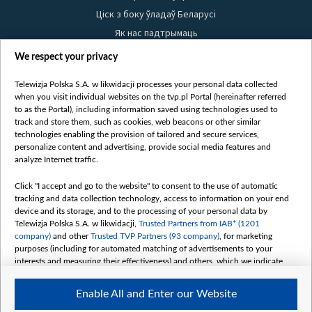
Ціск з боку ўладаў Беларусі
Як нас падтрымаць
Правілы выкарыстання матэрыялаў
We respect your privacy
Інфармацыя аб адпраўніку
Telewizja Polska S.A. w likwidacji processes your personal data collected
Бяспека
when you visit individual websites on the tvp.pl Portal (hereinafter referred
Youtube
to as the Portal), including information saved using technologies used to
track and store them, such as cookies, web beacons or other similar
Белсат news
technologies enabling the provision of tailored and secure services,
personalize content and advertising, provide social media features and
Белсат Shorts
analyze Internet traffic.
Белсат Life
Click "I accept and go to the website" to consent to the use of automatic
Жэстачайшы мульт
tracking and data collection technology, access to information on your end
Belsat English
device and its storage, and to the processing of your personal data by
Telewizja Polska S.A. w likwidacji,
Trusted Partners from IAB* (1201
Biełsat PL
company)
and other
Trusted TVP Partners (93 company)
, for marketing
Белсат Now
purposes (including for automated matching of advertisements to your
interests and measuring their effectiveness) and others, which we indicate
Белсат History
below.
Белсат Music
Enable All and Enter our Website
The purposes of processing your data by TVP S.A. w likwidacji are as
Белсат Doc
follows: