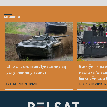
АПОШНІЯ
Што стрымлівае Лукашэнку ад
6 жніўня – дз
уступлення ў вайну?
мастака Алеся
бы споўніцца 
06 ЖНІЎНЯ 2026
МЕРКАВАННI
06 ЖНІЎНЯ 2026
НАВІНЫ