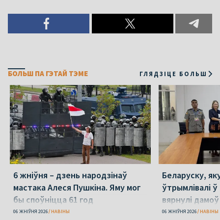
БОЛЬШ ПА ГЭТАЙ ТЭМЕ
ГЛЯДЗІЦЕ БОЛЬШ
6 жніўня – дзень народзінаў
Беларуску, як
мастака Алеся Пушкіна. Яму мог
ўтрымлівалі ў 
бы споўніцца 61 год
вярнулі дамоў
06 ЖНІЎНЯ 2026
НАВІНЫ
06 ЖНІЎНЯ 2026
НАВІНЫ