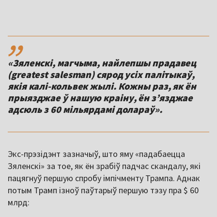
,,
«Зяленскі, магчыма, найлепшы прадавец
(greatest salesman) сярод усіх палітыкаў,
якія калі-кольвек жылі. Кожны раз, як ён
прыязджае ў нашую краіну, ён з’язджае
адсюль з 60 мільярдамі долараў».
Экс-прэзідэнт зазначыў, што яму «падабаецца
Зяленскі» за тое, як ён зрабіў падчас скандалу, які
пацягнуў першую спробу імпічменту Трампа. Аднак
потым Трамп ізноў паўтарыў першую тэзу пра $ 60
млрд: