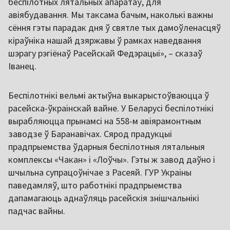
беспілотных лятальных апаратаў, для
авіябудавання. Мы таксама бачым, наколькі важны
сёння гэты парадак дня ў святле тых дамоўленасцяў
кіраўніка нашай дзяржавы ў рамках наведвання
шэрагу рэгіёнаў Расейскай Федэрацыі», – сказаў
Іванец.
Беспілотнікі вельмі актыўна выкарыстоўваюцца ў
расейска-ўкраінскай вайне. У Беларусі беспілотнікі
вырабляюцца прынамсі на 558-м авіярамонтным
заводзе ў Баранавічах. Сярод прадукцыі
прадпрыемства ўдарныя беспілотныя лятальныя
комплексы «Чакан» і «Лоўчы». Гэты ж завод даўно і
шчыльна супрацоўнічае з Расеяй. ГУР Украіны
паведамляў, што работнікі прадпрыемства
дапамагаюць аднаўляць расейскія знішчальнікі
падчас вайны.