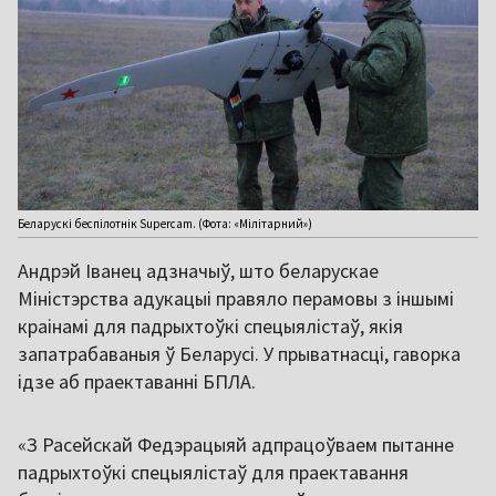
Беларускі беспілотнік Supercam. (Фота: «Мілітарний»)
Андрэй Іванец адзначыў, што беларускае
Міністэрства адукацыі правяло перамовы з іншымі
краінамі для падрыхтоўкі спецыялістаў, якія
запатрабаваныя ў Беларусі. У прыватнасці, гаворка
ідзе аб праектаванні БПЛА.
«З Расейскай Федэрацыяй адпрацоўваем пытанне
падрыхтоўкі спецыялістаў для праектавання