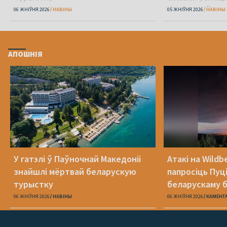
беларусаў
06 ЖНІЎНЯ 2026
НАВІНЫ
05 ЖНІЎНЯ 2026
НАВІНЫ
АПОШНІЯ
У гатэлі ў Паўночнай Македоніі
Атакі на Wildb
знайшлі мёртвай беларускую
папросіць Пуц
турыстку
беларускаму б
06 ЖНІЎНЯ 2026
НАВІНЫ
06 ЖНІЎНЯ 2026
КАМЕНТ