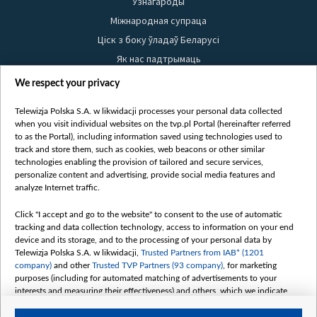
Узнагароды
Міжнародная супраца
Ціск з боку ўладаў Беларусі
Як нас падтрымаць
Правілы выкарыстання матэрыялаў
We respect your privacy
Інфармацыя аб адпраўніку
Telewizja Polska S.A. w likwidacji processes your personal data collected
Бяспека
when you visit individual websites on the tvp.pl Portal (hereinafter referred
Youtube
to as the Portal), including information saved using technologies used to
track and store them, such as cookies, web beacons or other similar
Белсат news
technologies enabling the provision of tailored and secure services,
personalize content and advertising, provide social media features and
Белсат Shorts
analyze Internet traffic.
Белсат Life
Жэстачайшы мульт
Click "I accept and go to the website" to consent to the use of automatic
tracking and data collection technology, access to information on your end
Belsat English
device and its storage, and to the processing of your personal data by
Biełsat PL
Telewizja Polska S.A. w likwidacji,
Trusted Partners from IAB* (1201
company)
and other
Trusted TVP Partners (93 company)
, for marketing
Белсат Now
purposes (including for automated matching of advertisements to your
Белсат History
interests and measuring their effectiveness) and others, which we indicate
below.
Белсат Music