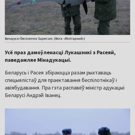
Беларускі беспілотнік Supercam. (Фота: «Мілітарний»)
Усё праз дамоўленасці Лукашэнкі з Расеяй,
паведамляе Мінадукацыі.
Беларусь і Расея збіраюцца разам рыхтаваць
спецыялістаў для праектавання беспілотнікаў і
авіябудавання. Пра гэта распавёў міністр адукацыі
Беларусі Андрэй Іванец.