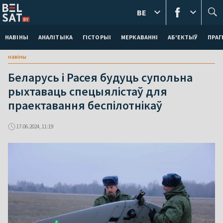
BE
НАВІНЫ
АНАЛІТЫКА
ГІСТОРЫІ
МЕРКАВАННI
АБ'ЕКТЫЎ
ПРАГ
навіны
Беларусь і Расея будуць супольна
рыхтаваць спецыялістаў для
праектавання беспілотнікаў
17.06.2024, 11:19