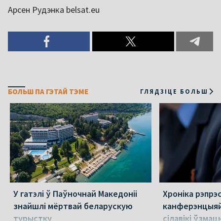
Арсен Рудэнка belsat.eu
БОЛЬШ ПА ГЭТАЙ ТЭМЕ
ГЛЯДЗІЦЕ БОЛЬШ
У гатэлі ў Паўночнай Македоніі
Хроніка рэпрэс
знайшлі мёртвай беларускую
канферэнцыяй
турыстку
сілавікі ўзмацн