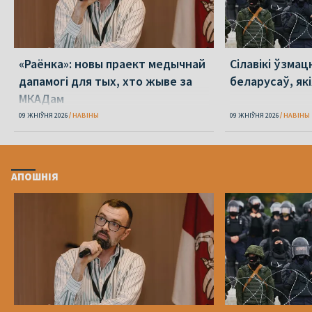
«Раёнка»: новы праект медычнай
Сілавікі ўзмац
дапамогі для тых, хто жыве за
беларусаў, як
МКАДам
09 ЖНІЎНЯ 2026
НАВІНЫ
09 ЖНІЎНЯ 2026
НАВІНЫ
АПОШНІЯ