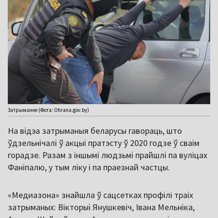
Затрыманне (Фота: Ohrana.gov.by)
На відэа затрыманыя беларусы гавораць, што
ўдзельнічалі ў акцыі пратэсту ў 2020 годзе ў сваім
горадзе. Разам з іншымі людзьмі прайшлі па вуліцах
Фаніпалю, у тым ліку і па праезнай частцы.
«Медиазона» знайшла ў сацсетках профілі траіх
затрыманых: Вікторыі Янушкевіч, Івана Мельніка,