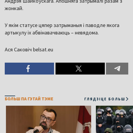
Андрэя Шайкоўскага. Апошняга затрымалі разам з
жонкай.
У якім статусе цяпер затрыманыя і паводле якога
артыкулу іх абвінавачваюць – невядома.
Ася Саковіч belsat.eu
БОЛЬШ ПА ГЭТАЙ ТЭМЕ
ГЛЯДЗІЦЕ БОЛЬШ