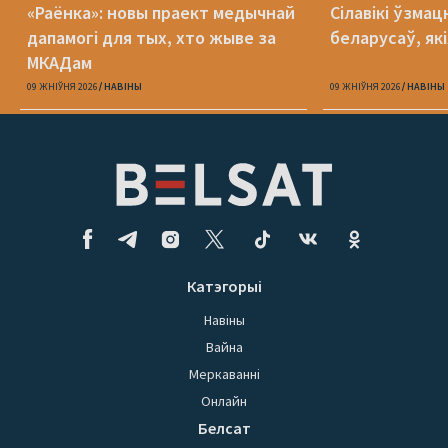
«Раёнка»: новы праект медычнай
Сілавікі ўзмац
дапамогі для тых, хто жыве за
беларусаў, як
МКАДам
09 ЖНІЎНЯ 2026
НАВІНЫ
09 ЖНІЎНЯ 2026
НАВІНЫ
Катэгорыі
Навіны
Вайна
Меркаванні
Онлайн
Белсат