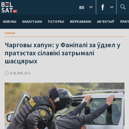
BE
НАВІНЫ
АНАЛІТЫКА
ГІСТОРЫІ
МЕРКАВАННI
АБ'ЕКТЫЎ
ПРАГ
навіны
Чарговы хапун: у Фаніпалі за ўдзел у
пратэстах сілавікі затрымалі
шасцярых
21.06.2024, 14:11