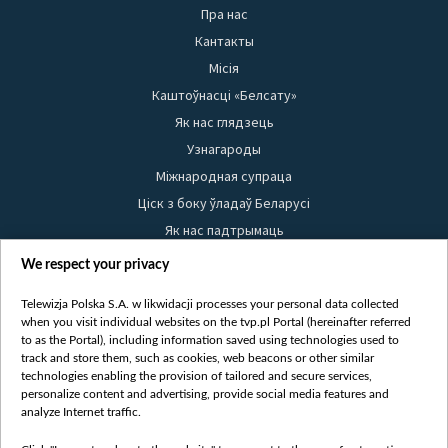
Пра нас
Кантакты
Місія
Каштоўнасці «Белсату»
Як нас глядзець
Узнагароды
Міжнародная супраца
Ціск з боку ўладаў Беларусі
Як нас падтрымаць
Правілы выкарыстання матэрыялаў
We respect your privacy
Інфармацыя аб адпраўніку
Telewizja Polska S.A. w likwidacji processes your personal data collected
Бяспека
when you visit individual websites on the tvp.pl Portal (hereinafter referred
Youtube
to as the Portal), including information saved using technologies used to
track and store them, such as cookies, web beacons or other similar
Белсат news
technologies enabling the provision of tailored and secure services,
personalize content and advertising, provide social media features and
Белсат Shorts
analyze Internet traffic.
Белсат Life