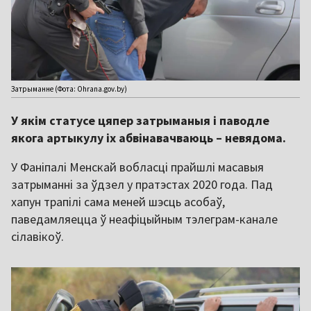
Затрыманне (Фота: Ohrana.gov.by)
У якім статусе цяпер затрыманыя і паводле
якога артыкулу іх абвінавачваюць – невядома.
У Фаніпалі Менскай вобласці прайшлі масавыя
затрыманні за ўдзел у пратэстах 2020 года. Пад
хапун трапілі сама меней шэсць асобаў,
паведамляецца ў неафіцыйным тэлеграм-канале
сілавікоў.