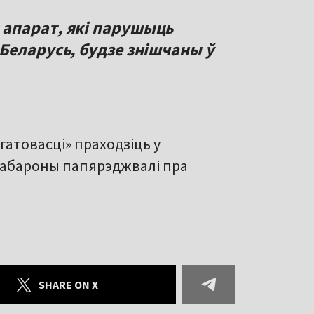
апарат, які парушыць
Беларусь, будзе знішчаны ў
атовасці» праходзіць у
інабароны папярэджвалі пра
SHARE ON X