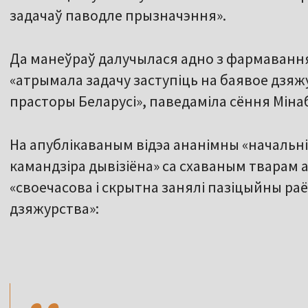
задачаў паводле прызначэння».
Да манеўраў далучылася адно з фармавання
«атрымала задачу заступіць на баявое дзя
прасторы Беларусі», паведаміла сёння Міна
На апублікаваным відэа ананімны «начальні
камандзіра дывізіёна» са схаваным тварам
«своечасова і скрытна занялі пазіцыйны раён
дзяжурства»:
,,