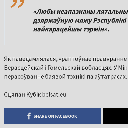
«Любы неапазнаны лятальны 
дзяржаўную мяжу Рэспублікі 
найкарацейшы тэрмін».
Як паведамлялася, «раптоўнае правяранне г
Берасцейскай і Гомельскай вобласцях. У М
перасоўванне баявой тэхнікі па аўтатрасах.
Сцяпан Кубік belsat.eu
SHARE ON FACEBOOK