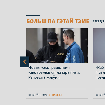
БОЛЬШ ПА ГЭТАЙ ТЭМЕ
ГЛЯДЗ
 ў
Новыя «экстрэмісты» і
«Каб
лік
«экстрэмісцкія матэрыялы».
пісь
у
Рэпрэсіі 7 жніўня
прэм
не
07 ЖНІЎНЯ 2026
НАВІНЫ
07 ЖНІЎ
Item