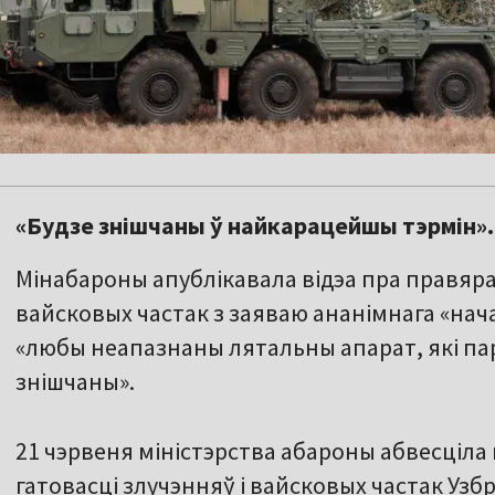
«Будзе знішчаны ў найкарацейшы тэрмін».
Мінабароны апублікавала відэа пра правяра
вайсковых частак з заяваю ананімнага «нач
«любы неапазнаны лятальны апарат, які п
знішчаны».
21 чэрвеня міністэрства абароны абвесціла
гатовасці злучэнняў і вайсковых частак Узб