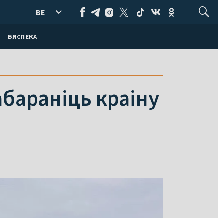
BE
БЯСПЕКА
абараніць краіну