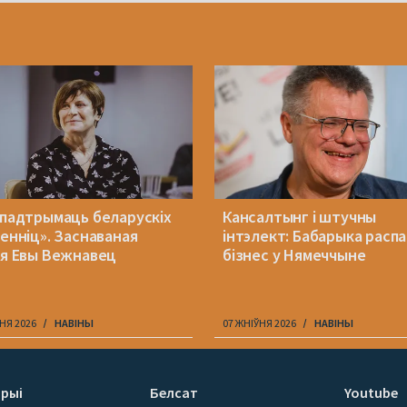
 падтрымаць беларускіх
Кансалтынг і штучны
менніц». Заснаваная
інтэлект: Бабарыка расп
ія Евы Вежнавец
бізнес у Нямеччыне
НЯ 2026
НАВІНЫ
07 ЖНІЎНЯ 2026
НАВІНЫ
рыі
Белсат
Youtube