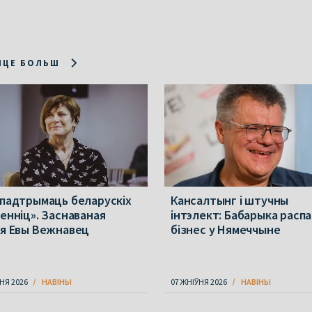
ІЦЕ БОЛЬШ
 падтрымаць беларускіх
Кансалтынг і штучны
менніц». Заснаваная
інтэлект: Бабарыка расп
ія Евы Вежнавец
бізнес у Нямеччыне
НЯ 2026
НАВІНЫ
07 ЖНІЎНЯ 2026
НАВІНЫ