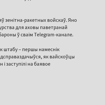
ў зенітна-ракетных войскаў. Яно
журства для аховы паветранай
бароны ў сваім Telegram-канале.
к штабу – першы намеснік
 адсправаздачыўся, як вайскоўцы
 і заступілі на баявое