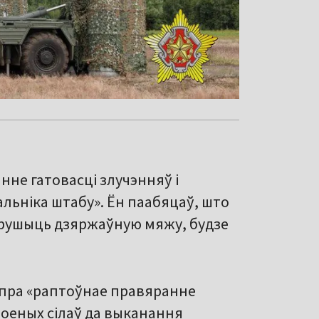
нне гатовасці злучэнняў і
альніка штабу». Ён паабяцаў, што
арушыць дзяржаўную мяжу, будзе
 пра «раптоўнае правяранне
роеных сілаў да выканання