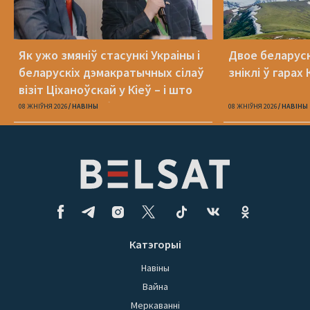
Як ужо змяніў стасункі Украіны і
Двое беларуск
беларускіх дэмакратычных сілаў
зніклі ў гара
візіт Ціханоўскай у Кіеў – і што
яшчэ трэба зрабіць
08 ЖНІЎНЯ 2026
НАВІНЫ
08 ЖНІЎНЯ 2026
НАВІНЫ
Катэгорыі
Навіны
Вайна
Меркаванні