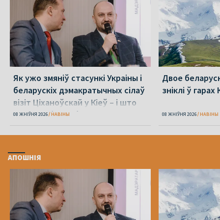
Як ужо змяніў стасункі Украіны і
Двое беларуск
беларускіх дэмакратычных сілаў
зніклі ў гара
візіт Ціханоўскай у Кіеў – і што
яшчэ трэба зрабіць
08 ЖНІЎНЯ 2026
НАВІНЫ
08 ЖНІЎНЯ 2026
НАВІНЫ
АПОШНІЯ