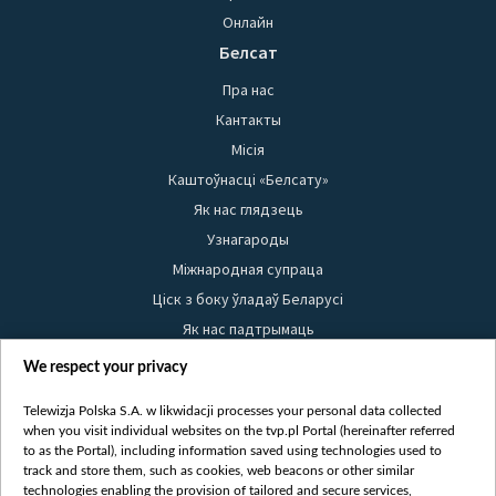
Онлайн
Белсат
Пра нас
Кантакты
Місія
Каштоўнасці «Белсату»
Як нас глядзець
Узнагароды
Міжнародная супраца
Ціск з боку ўладаў Беларусі
Як нас падтрымаць
Правілы выкарыстання матэрыялаў
We respect your privacy
Інфармацыя аб адпраўніку
Telewizja Polska S.A. w likwidacji processes your personal data collected
Бяспека
when you visit individual websites on the tvp.pl Portal (hereinafter referred
Youtube
to as the Portal), including information saved using technologies used to
track and store them, such as cookies, web beacons or other similar
Белсат news
technologies enabling the provision of tailored and secure services,