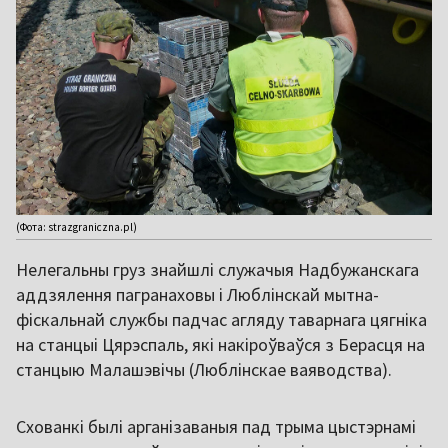
(Фота: strazgraniczna.pl)
Нелегальны груз знайшлі служачыя Надбужанскага
аддзялення пагранаховы і Люблінскай мытна-
фіскальнай службы падчас агляду таварнага цягніка
на станцыі Цярэспаль, які накіроўваўся з Берасця на
станцыю Малашэвічы (Люблінскае ваяводства).
Схованкі былі арганізаваныя пад трыма цыстэрнамі