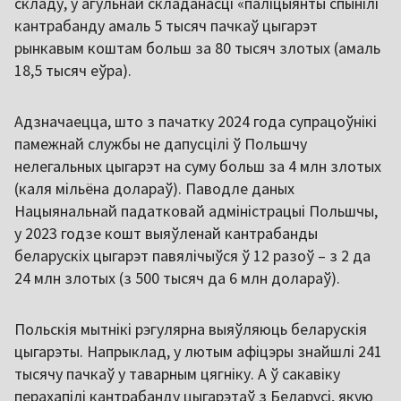
складу, у агульнай складанасці «паліцыянты спынілі
кантрабанду амаль 5 тысяч пачкаў цыгарэт
рынкавым коштам больш за 80 тысяч злотых (амаль
18,5 тысяч еўра).
Адзначаецца, што з пачатку 2024 года супрацоўнікі
памежнай службы не дапусцілі ў Польшчу
нелегальных цыгарэт на суму больш за 4 млн злотых
(каля мільёна долараў). Паводле даных
Нацыянальнай падатковай адміністрацыі Польшчы,
у 2023 годзе кошт выяўленай кантрабанды
беларускіх цыгарэт павялічыўся ў 12 разоў – з 2 да
24 млн злотых (з 500 тысяч да 6 млн долараў).
Польскія мытнікі рэгулярна выяўляюць беларускія
цыгарэты. Напрыклад, у лютым афіцэры знайшлі 241
тысячу пачкаў у таварным цягніку. А ў сакавіку
перахапілі кантрабанду цыгарэтаў з Беларусі, якую