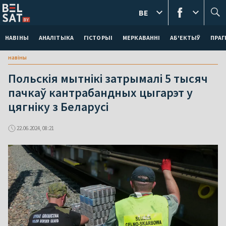
BE
НАВІНЫ
АНАЛІТЫКА
ГІСТОРЫІ
МЕРКАВАННI
АБ'ЕКТЫЎ
ПРАГ
навіны
Польскія мытнікі затрымалі 5 тысяч
пачкаў кантрабандных цыгарэт у
цягніку з Беларусі
22.06.2024, 08:21