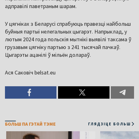
адправілі паветраным шарам.
У цягніках з Беларусі спрабуюць правезці найбольш
буйныя партыі нелегальных цыгарэт. Напрыклад, у
лютым 2024 года польскія мытнікі выявілі таксама ў
грузавым цягніку партыю з 241 тысячай пачкаў.
Цыгарэты ацанілі ў мільён долараў.
Ася Саковіч belsat.eu
БОЛЬШ ПА ГЭТАЙ ТЭМЕ
ГЛЯДЗІЦЕ БОЛЬШ