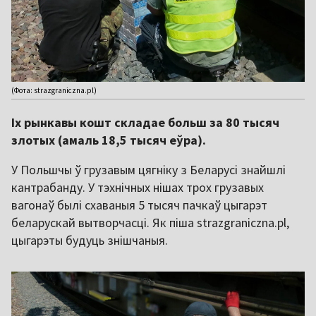
(Фота: strazgraniczna.pl)
Іх рынкавы кошт складае больш за 80 тысяч
злотых (амаль 18,5 тысяч еўра).
У Польшчы ў грузавым цягніку з Беларусі знайшлі
кантрабанду. У тэхнічных нішах трох грузавых
вагонаў былі схаваныя 5 тысяч пачкаў цыгарэт
беларускай вытворчасці. Як піша strazgraniczna.pl,
цыгарэты будуць знішчаныя.