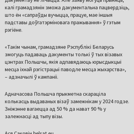
калі грамадзянін зможа дакументальна пацвердзіць,
што ён «сапраўды вучыцца, працуе, мае іншыя
падставы доўгатэрміновага пражывання» ў гэтым
рэгіёне.
«Такім чынам, грамадзяне Рэспублікі Беларусь
змогуць падаваць дакументы толькі ў тых візавых
цэнтрах Польшчы, якія адпавядаюць юрысдыкцыі
месца іхнай рэгістрацыі паводле месца жыхарства»,
– адзначылі ў кампаніі.
Адначасова Польшча прыкметна скараціла
колькасць выдаваных візаў замежнікам у 2024 годзе.
Зніжэнне вагаецца ад 50 % да нават 90 % у
залежнасці ад тыпу візы.
Ася Саковіч belsat.eu