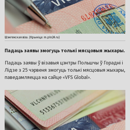
Шэнгенская віза. (Крыніца: m.pln24.ru)
Падаць заявы змогуць толькі мясцовыя жыхары.
Падаць заявы ў візавыя цэнтры Польшчы ў Горадні і
Лідзе з 25 чэрвеня змогуць толькі мясцовыя жыхары,
паведамляецца на сайце «VFS Global».