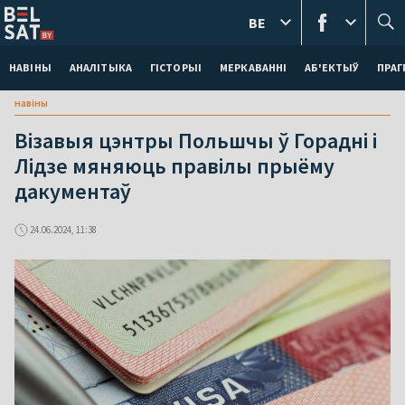
BE
НАВІНЫ
АНАЛІТЫКА
ГІСТОРЫІ
МЕРКАВАННI
АБ'ЕКТЫЎ
ПРАГ
навіны
Візавыя цэнтры Польшчы ў Горадні і
Лідзе мяняюць правілы прыёму
дакументаў
24.06.2024, 11:38