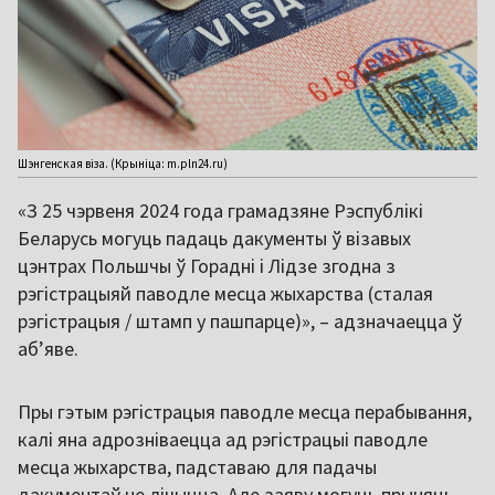
Шэнгенская віза. (Крыніца: m.pln24.ru)
«З 25 чэрвеня 2024 года грамадзяне Рэспублікі
Беларусь могуць падаць дакументы ў візавых
цэнтрах Польшчы ў Горадні і Лідзе згодна з
рэгістрацыяй паводле месца жыхарства (сталая
рэгістрацыя / штамп у пашпарце)», – адзначаецца ў
абʼяве.
Пры гэтым рэгістрацыя паводле месца перабывання,
калі яна адрозніваецца ад рэгістрацыі паводле
месца жыхарства, падставаю для падачы
дакументаў не лічыцца. Але заяву могуць прыняць,