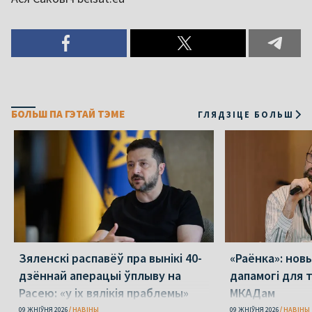
БОЛЬШ ПА ГЭТАЙ ТЭМЕ
ГЛЯДЗІЦЕ БОЛЬШ
Зяленскі распавёў пра вынікі 40-
«Раёнка»: нов
дзённай аперацыі ўплыву на
дапамогі для 
Расею: «у іх вялікія праблемы»
МКАДам
09 ЖНІЎНЯ 2026
НАВІНЫ
09 ЖНІЎНЯ 2026
НАВІНЫ