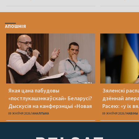
АПОШНІЯ
Якая цана пабудовы
Зяленскі распа
«постлукашэнкаўскай» Беларусі?
дзённай апера
Дыскусія на канферэнцыі «Новая
Расею: «у іх в
Беларусь»
09 ЖНІЎНЯ 2026
АНАЛІТЫКА
09 ЖНІЎНЯ 2026
НАВІНЫ