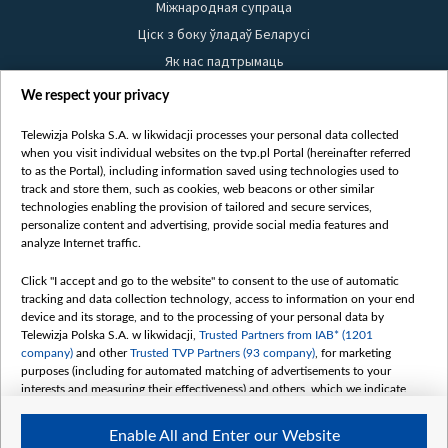
Міжнародная супраца
Ціск з боку ўладаў Беларусі
Як нас падтрымаць
Правілы выкарыстання матэрыялаў
We respect your privacy
Інфармацыя аб адпраўніку
Telewizja Polska S.A. w likwidacji processes your personal data collected
Бяспека
when you visit individual websites on the tvp.pl Portal (hereinafter referred
Youtube
to as the Portal), including information saved using technologies used to
track and store them, such as cookies, web beacons or other similar
Белсат news
technologies enabling the provision of tailored and secure services,
personalize content and advertising, provide social media features and
Белсат Shorts
analyze Internet traffic.
Белсат Life
Click "I accept and go to the website" to consent to the use of automatic
Жэстачайшы мульт
tracking and data collection technology, access to information on your end
Belsat English
device and its storage, and to the processing of your personal data by
Telewizja Polska S.A. w likwidacji,
Trusted Partners from IAB* (1201
Biełsat PL
company)
and other
Trusted TVP Partners (93 company)
, for marketing
Белсат Now
purposes (including for automated matching of advertisements to your
interests and measuring their effectiveness) and others, which we indicate
Белсат History
below.
Белсат Music
Enable All and Enter our Website
The purposes of processing your data by TVP S.A. w likwidacji are as
Белсат Doc