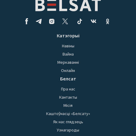
Катэгорыі
Навіны
Вайна
Меркаванні
Онлайн
Белсат
Пра нас
Кантакты
Місія
Каштоўнасці «Белсату»
Як нас глядзець
Узнагароды