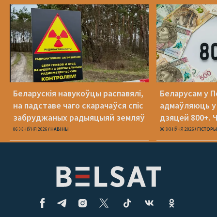
Беларускія навукоўцы распавялі,
Беларусам у 
на падставе чаго скарачаўся спіс
адмаўляюць у
забруджаных радыяцыяй земляў
дзяцей 800+. Ч
рабіць?
06 ЖНІЎНЯ 2026
НАВІНЫ
06 ЖНІЎНЯ 2026
ГІСТОРЫ