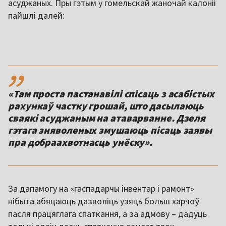
асуджаных. Пры гэтым у гомельскай жаночай калоніі
пайшлі далей:
,,
«Там проста пастанавілі спісаць з асабістых
рахункаў частку грошай, што дасылаюць
сваякі асуджаным на атаварванне. Дзеля
гэтага зняволеных змушаюць пісаць заявы
пра добраахвотнасць унёску».
За дапамогу на «гаспадарчы інвентар і рамонт»
нібыта абяцаюць дазволіць узяць больш харчоў
пасля працяглага спаткання, а за адмову – дадуць