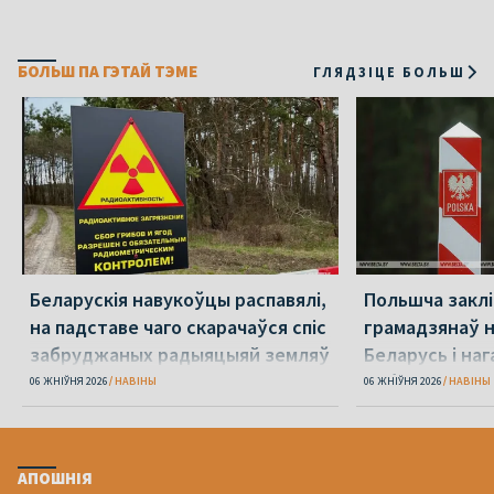
БОЛЬШ ПА ГЭТАЙ ТЭМЕ
ГЛЯДЗІЦЕ БОЛЬШ
Беларускія навукоўцы распавялі,
Польшча заклі
на падставе чаго скарачаўся спіс
грамадзянаў н
забруджаных радыяцыяй земляў
Беларусь і наг
небяспеку, як
06 ЖНІЎНЯ 2026
НАВІНЫ
06 ЖНІЎНЯ 2026
НАВІНЫ
АПОШНІЯ