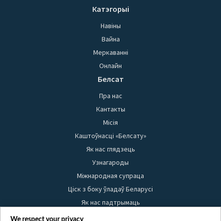
Катэгорыі
Навіны
Вайна
Меркаванні
Онлайн
Белсат
Пра нас
Кантакты
Місія
Каштоўнасці «Белсату»
Як нас глядзець
Узнагароды
Міжнародная супраца
Ціск з боку ўладаў Беларусі
Як нас падтрымаць
Правілы выкарыстання матэрыялаў
We respect your privacy