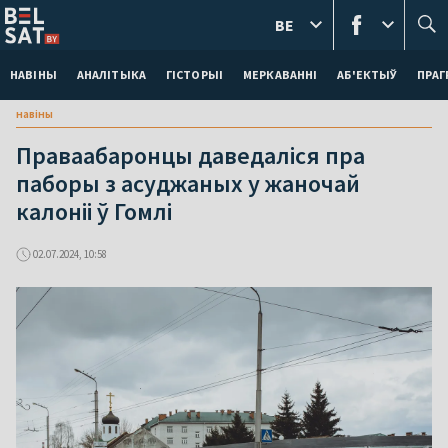
BE
НАВІНЫ
АНАЛІТЫКА
ГІСТОРЫІ
МЕРКАВАННI
АБ'ЕКТЫЎ
ПРАГ
навіны
Праваабаронцы даведаліся пра
паборы з асуджаных у жаночай
калоніі ў Гомлі
02.07.2024, 10:58