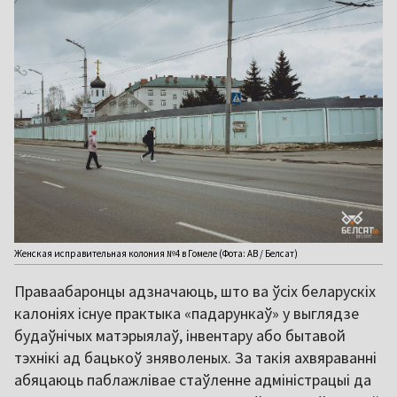
Женская исправительная колония №4 в Гомеле (Фота: АВ / Белсат)
Праваабаронцы адзначаюць, што ва ўсіх беларускіх
калоніях існуе практыка «падарункаў» у выглядзе
будаўнічых матэрыялаў, інвентару або бытавой
тэхнікі ад бацькоў зняволеных. За такія ахвяраванні
абяцаюць паблажлівае стаўленне адміністрацыі да