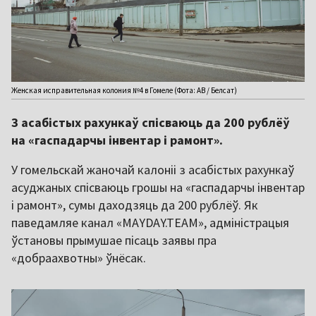
Женская исправительная колония №4 в Гомеле (Фота: АВ / Белсат)
З асабістых рахункаў спісваюць да 200 рублёў
на «гаспадарчы інвентар і рамонт».
У гомельскай жаночай калоніі з асабістых рахункаў
асуджаных спісваюць грошы на «гаспадарчы інвентар
і рамонт», сумы даходзяць да 200 рублёў. Як
паведамляе канал «MAYDAY.TEAM», адміністрацыя
ўстановы прымушае пісаць заявы пра
«добраахвотны» ўнёсак.