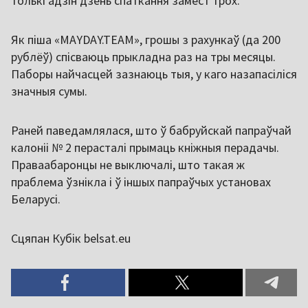
толькі адзін дзень спаткання замест трох.
Як піша «MAYDAY.TEAM», грошы з рахункаў (да 200
рублёў) спісваюць прыкладна раз на тры месяцы.
Паборы найчасцей зазнаюць тыя, у каго назапасіліся
значныя сумы.
Раней паведамлялася, што ў бабруйскай папраўчай
калоніі № 2 перасталі прымаць кніжныя перадачы.
Праваабаронцы не выключалі, што такая ж
праблема ўзнікла і ў іншых папраўчых установах
Беларусі.
Сцяпан Кубік belsat.eu