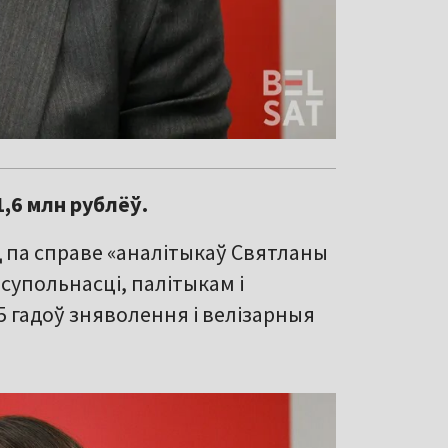
,6 млн рублёў.
 па справе «аналітыкаў Святланы
супольнасці, палітыкам і
,5 гадоў зняволення і велізарныя