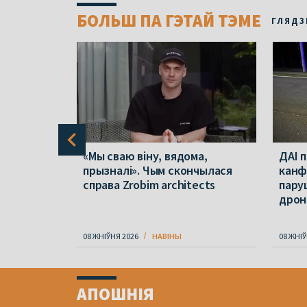
БОЛЬШ ПА ГЭТАЙ ТЭМЕ
ГЛЯДЗ
будуць
«Мы сваю віну, вядома,
ДАІ 
к – якіх
прызналі». Чым скончылася
канф
а
справа Zrobim architects
пару
дрон
08 ЖНІЎНЯ 2026
НАВІНЫ
08 ЖНІЎ
Item
1
АПОШНІЯ
of