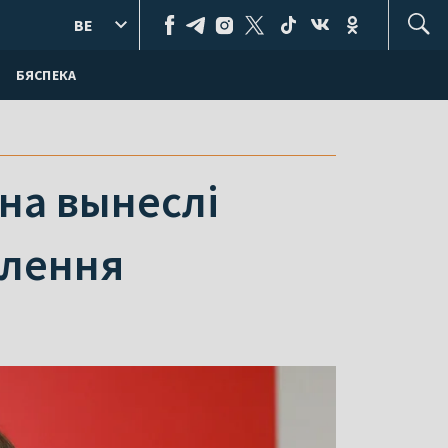
BE
БЯСПЕКА
на вынеслі
олення