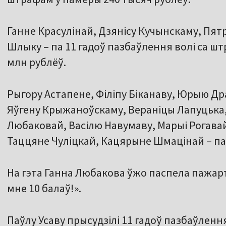
Ганне Красулінай, Дзянісу Кучынскаму, Пят
Шлыку – па 11 гадоў пазбаўлення волі са шт
млн рублёў.
Рыгору Астапене, Філіпу Біканаву, Юрыю Др
Яўгену Крыжаноўскаму, Вераніцы Лапуцька,
Любаковай, Васілю Навумаву, Марыі Рогавай,
Таццяне Чуліцкай, Кацярыне Шмацінай – па 
На гэта Ганна Любакова ўжо паспела пажарта
мне 10 балаў!».
Паўлу Усаву прысудзілі 11 гадоў пазбаўлення