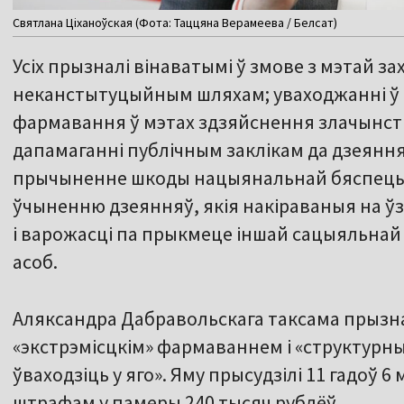
Святлана Ціханоўская (Фота: Таццяна Верамеева / Белсат)
Усіх прызналі вінаватымі ў змове з мэтай з
неканстытуцыйным шляхам; уваходжанні ў 
фармавання ў мэтах здзяйснення злачынств
дапамаганні публічным заклікам да дзеяння
прычыненне шкоды нацыянальнай бяспецы Р
ўчыненню дзеянняў, якія накіраваныя на 
і варожасці па прыкмеце іншай сацыяльнай
асоб.
Аляксандра Дабравольскага таксама прызна
«экстрэмісцкім» фармаваннем і «структурн
ўваходзіць у яго». Яму прысудзілі 11 гадоў 6
штрафам у памеры 240 тысяч рублёў.