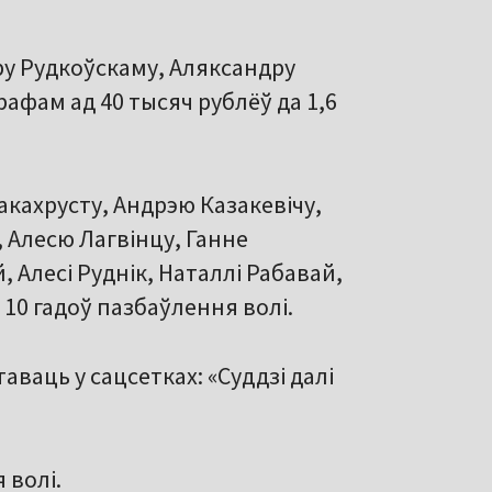
ру Рудкоўскаму, Аляксандру
рафам ад 40 тысяч рублёў да 1,6
акахрусту, Андрэю Казакевічу,
 Алесю Лагвінцу, Ганне
 Алесі Руднік, Наталлі Рабавай,
10 гадоў пазбаўлення волі.
ваць у сацсетках: «Суддзі далі
 волі.