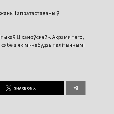
джаны і апратэставаны ў
ітыкаў Ціханоўскай». Акрамя таго,
сябе з якімі-небудзь палітычнымі
SHARE ON X