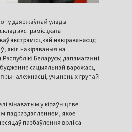
ахопу дзяржаўнай улады
склад экстрэмісцкага
аў экстрэмісцкай накіраванасці;
ў, якія накіраваныя на
эспублікі Беларусь; дапамаганні
ўзбуджэнне сацыяльнай варожасці
 прыналежнасці, учыненых групай
лі вінаватым у кіраўніцтве
ым падраздзяленнем, якое
 месяцаў пазбаўлення волі са