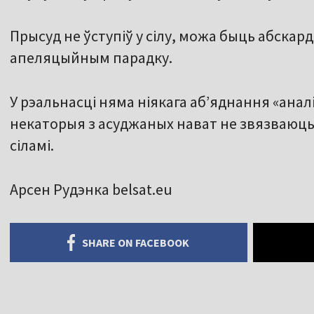
Прысуд не ўступіў у сілу, можа быць абскар
апеляцыйным парадку.
У рэальнасці няма ніякага аб’яднання «анал
некаторыя з асуджаных нават не звязваюць 
сіламі.
Арсен Рудэнка belsat.eu
SHARE ON FACEBOOK