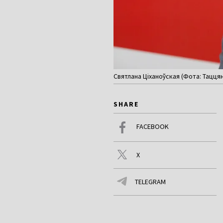
Святлана Ціханоўская (Фота: Тацця
SHARE
FACEBOOK
X
TELEGRAM