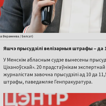
на Верамеева / Белсат)
Яшчэ прысудзілі велізарныя штрафы – да 1
У Менскім абласным судзе вынесены прысуд
Ціханоўскай». 20 прадстаўнікам экспертнай 
журналістам завочна прысудзілі ад 10 да 11
штрафы, паведамляе Генпракуратура.