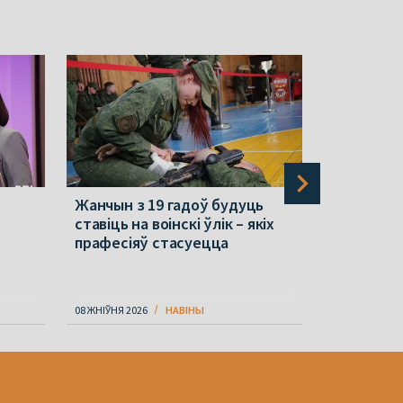
Жанчын з 19 гадоў будуць
«Мы сваю 
ставіць на воінскі ўлік – якіх
прызналі»
прафесіяў стасуецца
справа Zr
08 ЖНІЎНЯ 2026
НАВІНЫ
08 ЖНІЎНЯ 202