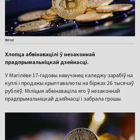
Belsat
Хлопца абвінавацілі ў незаконнай
прадпрымальніцкай дзейнасці.
У Магілёве 17-гадовы навучэнец каледжу зарабіў на
куплі і продажы крыптавалюты на біржах 26 тысячаў
рублёў. Міліцыя абвінаваціла яго ў незаконнай
прадпрымальніцкай дзейнасці і забрала грошы.