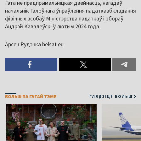
Гэта не прадпрымальніцкая дзейнасць, нагадаў
начальнік Галоўнага ўпраўлення падаткаабкладання
фізічных асобаў Міністэрства падаткаў і збораў
Андрэй Кавалеўскі ў лютым 2024 года.
Арсен Рудэнка belsat.eu
БОЛЬШ ПА ГЭТАЙ ТЭМЕ
ГЛЯДЗІЦЕ БОЛЬШ