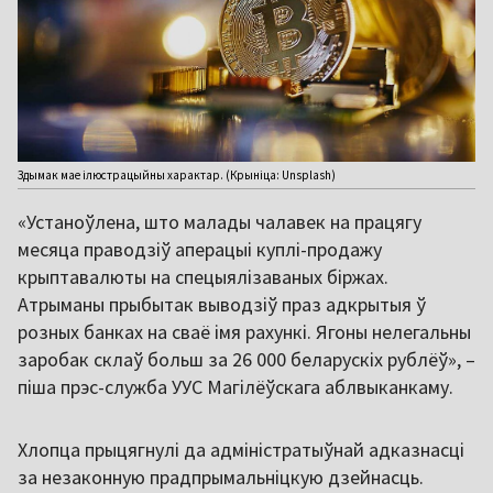
Здымак мае ілюстрацыйны характар. (Крыніца: Unsplash)
«Устаноўлена, што малады чалавек на працягу
месяца праводзіў аперацыі куплі-продажу
крыптавалюты на спецыялізаваных біржах.
Атрыманы прыбытак выводзіў праз адкрытыя ў
розных банках на сваё імя рахункі. Ягоны нелегальны
заробак склаў больш за 26 000 беларускіх рублёў», –
піша прэс-служба УУС Магілёўскага аблвыканкаму.
Хлопца прыцягнулі да адміністратыўнай адказнасці
за незаконную прадпрымальніцкую дзейнасць.