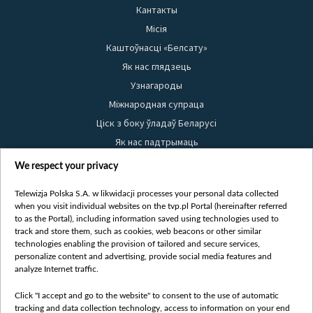
Кантакты
Місія
Каштоўнасці «Белсату»
Як нас глядзець
Узнагароды
Міжнародная супраца
Ціск з боку ўладаў Беларусі
Як нас падтрымаць
Правілы выкарыстання матэрыялаў
We respect your privacy
Інфармацыя аб адпраўніку
Telewizja Polska S.A. w likwidacji processes your personal data collected
Бяспека
when you visit individual websites on the tvp.pl Portal (hereinafter referred
Youtube
to as the Portal), including information saved using technologies used to
track and store them, such as cookies, web beacons or other similar
Белсат news
technologies enabling the provision of tailored and secure services,
personalize content and advertising, provide social media features and
Белсат Shorts
analyze Internet traffic.
Белсат Life
Click "I accept and go to the website" to consent to the use of automatic
Жэстачайшы мульт
tracking and data collection technology, access to information on your end