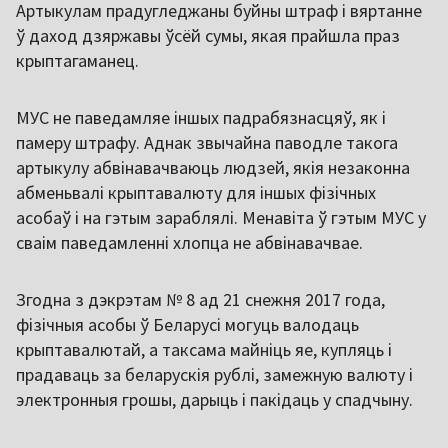
Артыкулам прадугледжаны буйны штраф і вяртанне
ў даход дзяржавы ўсёй сумы, якая прайшла праз
крыптагаманец.
МУС не паведамляе іншых падрабязнасцяў, як і
памеру штрафу. Аднак звычайна паводле такога
артыкулу абвінавачваюць людзей, якія незаконна
абменьвалі крыптавалюту для іншых фізічных
асобаў і на гэтым зараблялі. Менавіта ў гэтым МУС у
сваім паведамленні хлопца не абвінавачвае.
Згодна з дэкрэтам № 8 ад 21 снежня 2017 года,
фізічныя асобы ў Беларусі могуць валодаць
крыптавалютай, а таксама майніць яе, купляць і
прадаваць за беларускія рублі, замежную валюту і
электронныя грошы, дарыць і пакідаць у спадчыну.