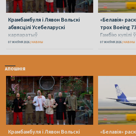
Крамбамбуля і Лявон Вольскі
«Белавія» рас
абвясцілі Усебеларускі
трох Boeing 73
карпаратыў
Гамбію купілі 
07 ЖНІЎНЯ 2026
НАВІНЫ
07 ЖНІЎНЯ 2026
НАВІНЫ
АПОШНІЯ
Крамбамбуля і Лявон Вольскі
«Белавія» рас