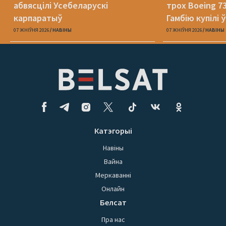
абвясцілі Усебеларускі
трох Boeing 73
карпаратыў
Гамбію купілі 
07 ЖНІЎНЯ 2026
НАВІНЫ
07 ЖНІЎНЯ 2026
НАВІНЫ
Катэгорыі
Навіны
Вайна
Меркаванні
Онлайн
Белсат
Пра нас