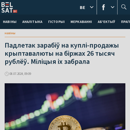
BE
НАВІНЫ
АНАЛІТЫКА
ГІСТОРЫІ
МЕРКАВАННI
АБ'ЕКТЫЎ
ПРАГ
навіны
Падлетак зарабіў на куплі-продажы
крыптавалюты на біржах 26 тысяч
рублёў. Міліцыя іх забрала
08.07.2024, 09:09