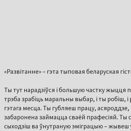
«Развітанне» – гэта тыповая беларуская гіс
Ты тут нарадзіўся і большую частку жыцця п
трэба зрабіць маральны выбар, і ты робіш, 
гэтага месца. Ты губляеш працу, асяроддзе,
забаронена займацца сваёй прафесіяй. Ты с
сыходзіш ва ўнутраную эміграцыю – жывеш у 