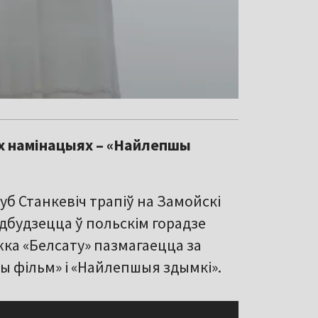
юх намінацыях – «Найлепшы
уб Станкевіч трапіў на Замойскі
адбудзецца ў польскім горадзе
ка «Белсату» пазмагаецца за
ы фільм» і «Найлепшыя здымкі».