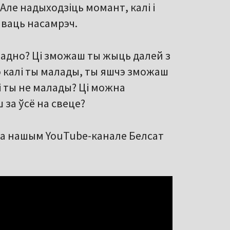
. Але надыходзіць момант, калі і
аваць насамрэч.
 – адно? Ці зможаш ты жыць далей з
 калі ты малады, ты яшчэ зможаш
і ты не малады? Ці можна
 за ўсё на свеце?
на нашым YouTube-канале Белсат