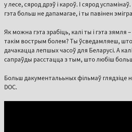
у лесе, сярод дрэў і кароў. І сярод успамінаў
гэта больш не дапамагае, і ты павінен эмігр
Як можна гэта зрабіць, калі ты і гэта зямля
такім вострым болем? Ты ўсведамляеш, што
дачакацца лепшых часоў для Беларусі. А кал
сапраўды расстацца з тым, што любіш больш
Больш дакументалььных фільмаў глядзіце 
DOC.