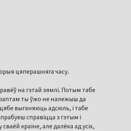
торыя цяперашняга часу.
равёў на гэтай зямлі. Потым табе
і раптам ты ўжо не належыш да
 цябе выганяюць адсюль, і табе
прабуеш справіцца з гэтым і
сваёй краіне, але далёка ад усіх,