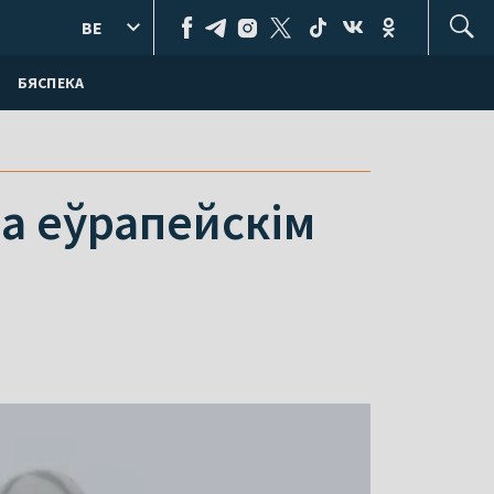
BE
БЯСПЕКА
на еўрапейскім