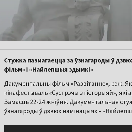
Стужка пазмагаецца за ўзнагароды ў дзв
фільм» і «Найлепшыя здымкі»
Дакументальны фільм «Развітанне», рэж. Як
кінафестываль «Сустрэчы з гісторыяй», які 
Замасць 22-24 жніўня. Дакументальная стуж
ўзнагароды ў дзвюх намінацыях – «Найлепш