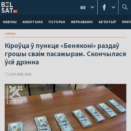
BE
НАВІНЫ
АНАЛІТЫКА
ГІСТОРЫІ
МЕРКАВАННI
АБ'ЕКТЫЎ
ПРАГ
навіны
Кіроўца ў пункце «Беняконі» раздаў
грошы сваім пасажырам. Скончылася
ўсё дрэнна
22.07.2024, 16:04