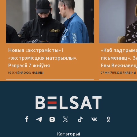
Новыя «экстрэмісты» і
«Каб падтрыма
«экстрэмісцкія матэрыялы».
пісьменніц». З
Рэпрэсіі 7 жніўня
Евы Вежнавец
07 ЖНІЎНЯ 2026
НАВІНЫ
07 ЖНІЎНЯ 2026
НАВІНЫ
Катэгорыі