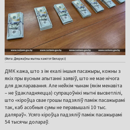
(Фота: Дзяржаўны мытны камітэт Беларусі)
ДМК кажа, што з ім ехалі іншыя пасажыры, кожны з
якіх пры вусным апытанні заявіў, што не мае нічога
для дэкларавання. Але нейкім чынам (якім менавіта
– не ўдакладняецца) супрацоўнікі мытні высветлілі,
што «кіроўца свае грошы падзяліў паміж пасажырамі
так, каб асобныя сумы не перавышалі 10 тыс.
даляраў». Усяго кіроўца падзяліў паміж пасажырамі
54 тысячы долараў.