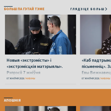
БОЛЬШ ПА ГЭТАЙ ТЭМЕ
ГЛЯДЗІЦЕ БОЛЬШ
Новыя «экстрэмісты» і
«Каб падтрыма
«экстрэмісцкія матэрыялы».
пісьменніц». З
Рэпрэсіі 7 жніўня
Евы Вежнавец
07 ЖНІЎНЯ 2026
НАВІНЫ
07 ЖНІЎНЯ 2026
НАВІНЫ
АПОШНІЯ