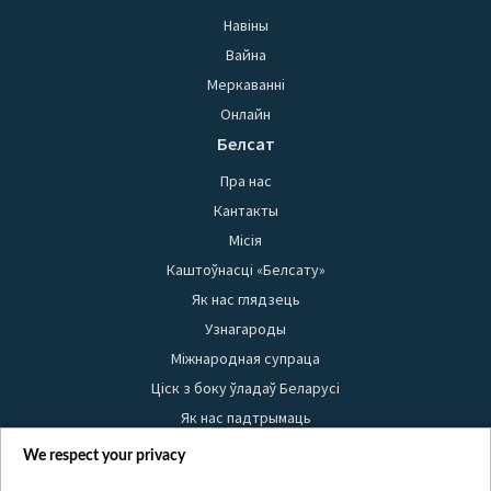
Навіны
Вайна
Меркаванні
Онлайн
Белсат
Пра нас
Кантакты
Місія
Каштоўнасці «Белсату»
Як нас глядзець
Узнагароды
Міжнародная супраца
Ціск з боку ўладаў Беларусі
Як нас падтрымаць
Правілы выкарыстання матэрыялаў
We respect your privacy
Інфармацыя аб адпраўніку