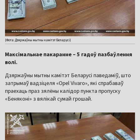
(Фота: Дзяржаўны мытны камітэт Беларусі)
Максімальнае пакаранне – 5 гадоў пазбаўлення
волі.
Дзяржаўны мытны камітэт Беларусі паведаміў, што
затрымаў вадзіцеля «Opel Vivaro», які спрабаваў
праехаць праз зялёны калідор пункта пропуску
«Беняконі» з вялікай сумай грошай.