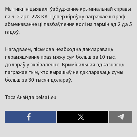
Мытнікі ініцыявалі ўзбуджэнне крымінальнай справы
па ч. 2 арт. 228 КК. Цяпер кіроўцу пагражае штраф,
абмежаванне ці пазбаўлення волі на тэрмін ад 2 да 5
гадоў.
Нагадваем, пісьмова неабходна дэклараваць
перамяшчэнне праз мяжу сум больш за 10 тыс.
долараў у эквіваленце. Крымінальная адказнасць
пагражае тым, хто вырашыў не дэклараваць сумы
больш за 30 тысяч долараў.
Тэса Анэйда belsat.eu