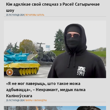
Кім адклікае свой спецназ з Расеі! Сатырычнае
шоу
25 ЛІСТАПАДА 2024
ВЕЧАРОВЫ ШПІЛЬ
«Я не мог паверыць, што такое можа
адбывацца», – Некрамант, медык палка
Каліноўскага
25 ЛІСТАПАДА 2024
ВАЯРЫ І ВАЛАНЦЁРЫ