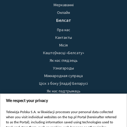
Меркаванні
Онлайн
Белсат
Пра нас
Кантакты
Місія
Каштоўнасці «Белсату»
Як нас глядзець
Узнагароды
Міжнародная супраца
Ціск з боку ўладаў Беларусі
Як нас падтрымаць
Правілы выкарыстання матэрыялаў
We respect your privacy
Інфармацыя аб адпраўніку
Telewizja Polska S.A. w likwidacji processes your personal data collected
Бяспека
when you visit individual websites on the tvp.pl Portal (hereinafter referred
Youtube
to as the Portal), including information saved using technologies used to