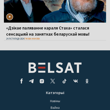
«Дзікае паляванне караля Стаха» сталася
сенсацыяй на занятках беларускай мовы!
24 ЛІСТАПАДА 2024
МОВА НАНОВА
Катэгорыі
Навіны
Вайна