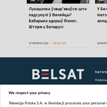
Лукашэнка ўзвар'яваўся: што
У Бел
падсунулі ў Вялейцы?
іпатэ
Бабарыка адкрыў бізнес.
апла
Шторм у Беларусі
07 ЖНІЎНЯ 2026
АБ'ЕКТЫЎ
06 ЖНІЎ
Катэго
Навін
Вайна
Мерка
We respect your privacy
Онлай
Telewizja Polska S.A. w likwidacji processes your personal d