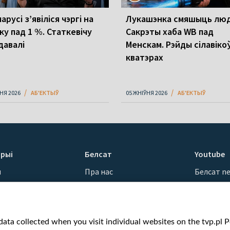
арусі з’явіліся чэргі на
Лукашэнка смяшыць люд
ку пад 1 %. Статкевічу
Сакрэты хаба WB пад
давалі
Менскам. Рэйды сілавіко
кватэрах
НЯ 2026
АБ'ЕКТЫЎ
05 ЖНІЎНЯ 2026
АБ'ЕКТЫЎ
рыі
Белсат
Youtube
ы
Пра нас
Белсат n
Кантакты
Белсат Sh
ванні
Місія
Белсат Li
н
Каштоўнасці «Белсату»
Жэстачай
ata collected when you visit individual websites on the tvp.pl Por
Як нас глядзець
Belsat En