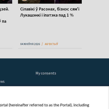
зей.
Сілавікі ў Расонах, бізнэс сям'і
Лукашэнкі і іпатэка пад 1 %
ў па
04 ЖНІЎНЯ 2026
АБ'ЕКТЫЎ
My consents
ews
orts
fe
шы мульт
tal (hereinafter referred to as the Portal), including
glish