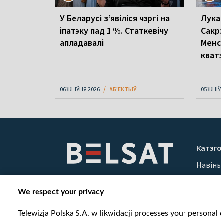
У Беларусі з’явіліся чэргі на
Лука
іпатэку пад 1 %. Статкевічу
Сакр
апладавалі
Менс
кват
06 ЖНІЎНЯ 2026
АБ'ЕКТЫЎ
05 ЖНІЎ
Катэго
Навін
Вайна
Мерка
We respect your privacy
Онлай
Telewizja Polska S.A. w likwidacji processes your personal d