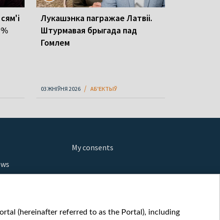
 сям'і
Лукашэнка пагражае Латвіі.
1 %
Штурмавая брыгада пад
Гомлем
03 ЖНІЎНЯ 2026
АБ'ЕКТЫЎ
My consents
ews
orts
fe
шы мульт
tal (hereinafter referred to as the Portal), including
glish