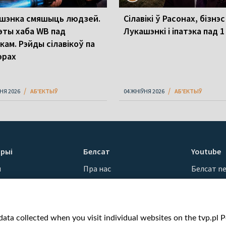
шэнка смяшыць людзей.
Сілавікі ў Расонах, бізнэс
эты хаба WB пад
Лукашэнкі і іпатэка пад 
кам. Рэйды сілавікоў па
эрах
НЯ 2026
АБ'ЕКТЫЎ
04 ЖНІЎНЯ 2026
АБ'ЕКТЫЎ
рыі
Белсат
Youtube
ы
Пра нас
Белсат n
Кантакты
Белсат Sh
ванні
Місія
Белсат Li
н
Каштоўнасці «Белсату»
Жэстачай
ata collected when you visit individual websites on the tvp.pl Por
Як нас глядзець
Belsat En