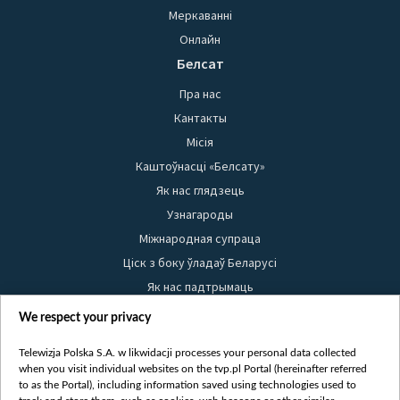
Меркаванні
Онлайн
Белсат
Пра нас
Кантакты
Місія
Каштоўнасці «Белсату»
Як нас глядзець
Узнагароды
Міжнародная супраца
Ціск з боку ўладаў Беларусі
Як нас падтрымаць
Правілы выкарыстання матэрыялаў
We respect your privacy
Інфармацыя аб адпраўніку
Telewizja Polska S.A. w likwidacji processes your personal data collected
Бяспека
when you visit individual websites on the tvp.pl Portal (hereinafter referred
Youtube
to as the Portal), including information saved using technologies used to