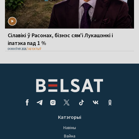
Сілавікі ў Расонах, бізнэс сям'і Лукашэнкі і
іпатэка пад 1 %
04 ЖНІЎНЯ 2026
АБ'ЕКТЫЎ
Катэгорыі
Навіны
Вайна