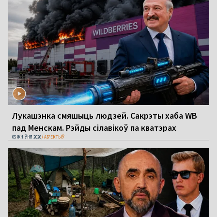
Лукашэнка смяшыць людзей. Сакрэты хаба WB
пад Менскам. Рэйды сілавікоў па кватэрах
05 ЖНІЎНЯ 2026
АБ'ЕКТЫЎ