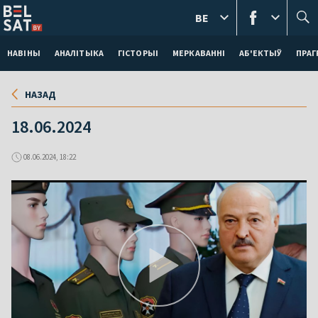
BE
НАВІНЫ
АНАЛІТЫКА
ГІСТОРЫІ
МЕРКАВАННI
АБ'ЕКТЫЎ
ПРАГ
НАЗАД
18.06.2024
08.06.2024, 18:22