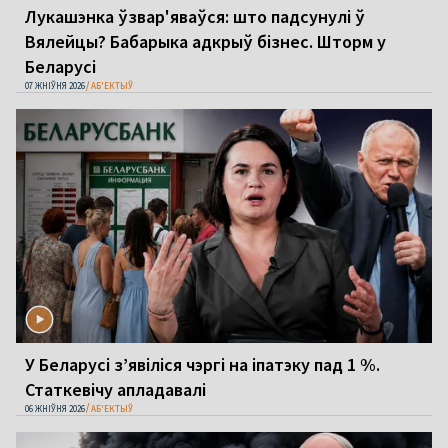
Лукашэнка ўзвар'яваўся: што падсунулі ў
Вялейцы? Бабарыка адкрыў бізнес. Шторм у
Беларусі
07 ЖНІЎНЯ 2026
АБ'ЕКТЫЎ
У Беларусі з’явіліся чэргі на іпатэку пад 1 %.
Статкевічу апладавалі
06 ЖНІЎНЯ 2026
АБ'ЕКТЫЎ