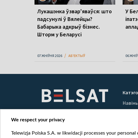
Лукашэнка ўзвар'яваўся: што
У Бел
падсунулі ў Вялейцы?
іпатэ
Бабарыка адкрыў бізнес.
апла
Шторм у Беларусі
07 ЖНІЎНЯ 2026
АБ'ЕКТЫЎ
06 ЖНІЎ
Катэго
Навін
Вайна
Мерка
We respect your privacy
Онлай
Telewizja Polska S.A. w likwidacji processes your personal d