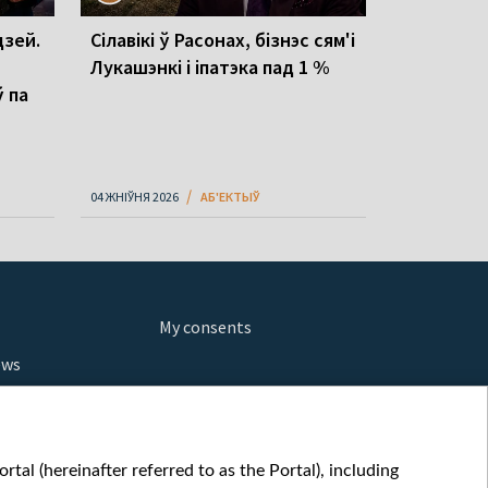
зей.
Сілавікі ў Расонах, бізнэс сям'і
Лукашэнкі і іпатэка пад 1 %
ў па
04 ЖНІЎНЯ 2026
АБ'ЕКТЫЎ
My consents
ews
orts
fe
шы мульт
tal (hereinafter referred to as the Portal), including
glish