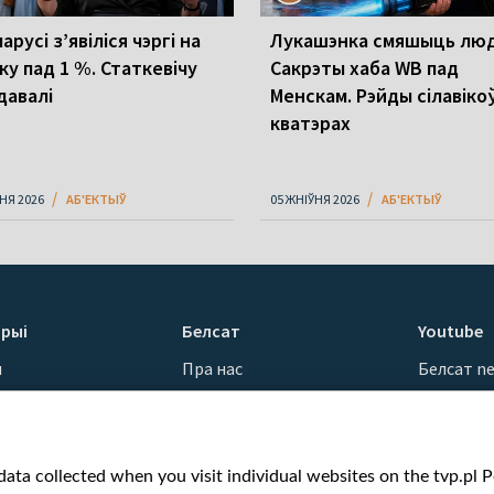
арусі з’явіліся чэргі на
Лукашэнка смяшыць люд
ку пад 1 %. Статкевічу
Сакрэты хаба WB пад
давалі
Менскам. Рэйды сілавіко
кватэрах
НЯ 2026
АБ'ЕКТЫЎ
05 ЖНІЎНЯ 2026
АБ'ЕКТЫЎ
рыі
Белсат
Youtube
ы
Пра нас
Белсат n
Кантакты
Белсат Sh
ванні
Місія
Белсат Li
н
Каштоўнасці «Белсату»
Жэстачай
ata collected when you visit individual websites on the tvp.pl Por
Як нас глядзець
Belsat En