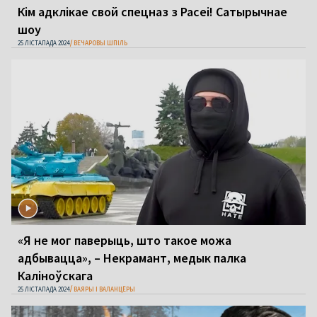
Кім адклікае свой спецназ з Расеі! Сатырычнае
шоу
25 ЛІСТАПАДА 2024
ВЕЧАРОВЫ ШПІЛЬ
«Я не мог паверыць, што такое можа
адбывацца», – Некрамант, медык палка
Каліноўскага
25 ЛІСТАПАДА 2024
ВАЯРЫ І ВАЛАНЦЁРЫ