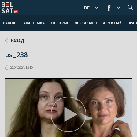
BE
НАВІНЫ
АНАЛІТЫКА
ГІСТОРЫІ
МЕРКАВАННI
АБ'ЕКТЫЎ
ПРАГ
НАЗАД
bs_238
29.04.2024, 12:10