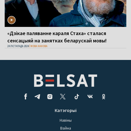
«Дзікае паляванне караля Стаха» сталася
сенсацыяй на занятках беларускай мовы!
24 ЛІСТАПАДА 2024
МОВА НАНОВА
Катэгорыі
Навіны
Вайна