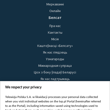
Меркаванні
Онлайн
Белсат
Пра нас
Кантакты
Місія
Каштоўнасці «Белсату»
Як нас глядзець
Узнагароды
Міжнародная супраца
Ціск з боку ўладаў Беларусі
Як нас падтрымаць
Правілы выкарыстання матэрыялаў
We respect your privacy
Інфармацыя аб адпраўніку
Telewizja Polska S.A. w likwidacji processes your personal data collected
Бяспека
when you visit individual websites on the tvp.pl Portal (hereinafter referred
Youtube
to as the Portal), including information saved using technologies used to