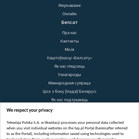
Меркаванні
Онлайн
Белсат
Пра нас
Кантакты
Місія
Каштоўнасці «Белсату»
Як нас глядзець
Узнагароды
Міжнародная супраца
Ціск з боку ўладаў Беларусі
Як нас падтрымаць
Правілы выкарыстання матэрыялаў
We respect your privacy
Інфармацыя аб адпраўніку
Telewizja Polska S.A. w likwidacji processes your personal data collected
Бяспека
when you visit individual websites on the tvp.pl Portal (hereinafter referred
Youtube
to as the Portal), including information saved using technologies used to