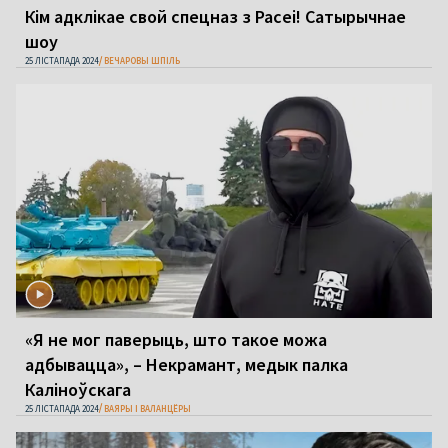
Кім адклікае свой спецназ з Расеі! Сатырычнае
шоу
25 ЛІСТАПАДА 2024
ВЕЧАРОВЫ ШПІЛЬ
«Я не мог паверыць, што такое можа
адбывацца», – Некрамант, медык палка
Каліноўскага
25 ЛІСТАПАДА 2024
ВАЯРЫ І ВАЛАНЦЁРЫ