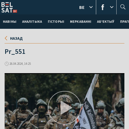
BE
НАВІНЫ
АНАЛІТЫКА
ГІСТОРЫІ
МЕРКАВАННI
АБ'ЕКТЫЎ
ПРАГ
НАЗАД
Pr_551
26.04.2024, 14:25