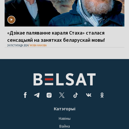
«Дзікае паляванне караля Стаха» сталася
сенсацыяй на занятках беларускай мовы!
24 ЛІСТАПАДА 2024
МОВА НАНОВА
Катэгорыі
Навіны
Вайна