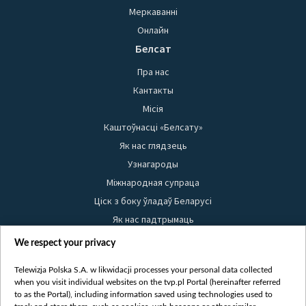
Меркаванні
Онлайн
Белсат
Пра нас
Кантакты
Місія
Каштоўнасці «Белсату»
Як нас глядзець
Узнагароды
Міжнародная супраца
Ціск з боку ўладаў Беларусі
Як нас падтрымаць
Правілы выкарыстання матэрыялаў
We respect your privacy
Інфармацыя аб адпраўніку
Telewizja Polska S.A. w likwidacji processes your personal data collected
Бяспека
when you visit individual websites on the tvp.pl Portal (hereinafter referred
Youtube
to as the Portal), including information saved using technologies used to