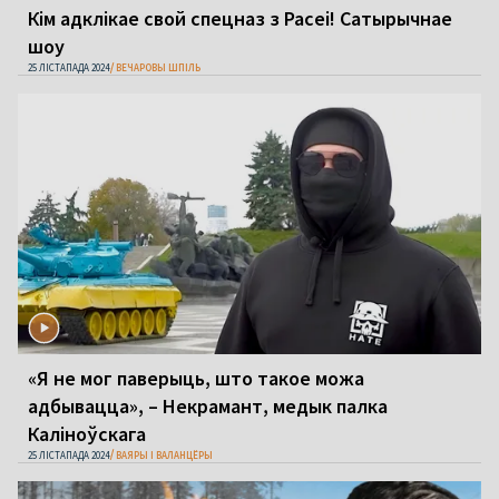
Кім адклікае свой спецназ з Расеі! Сатырычнае
шоу
25 ЛІСТАПАДА 2024
ВЕЧАРОВЫ ШПІЛЬ
«Я не мог паверыць, што такое можа
адбывацца», – Некрамант, медык палка
Каліноўскага
25 ЛІСТАПАДА 2024
ВАЯРЫ І ВАЛАНЦЁРЫ