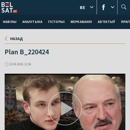
BE
НАВІНЫ
АНАЛІТЫКА
ГІСТОРЫІ
МЕРКАВАННI
АБ'ЕКТЫЎ
ПРАГ
НАЗАД
Plan B_220424
22.04.2024, 12:56