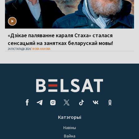
«Дзікае паляванне караля Стаха» сталася
сенсацыяй на занятках беларускай мовы!
24 ЛІСТАПАДА 2024
МОВА НАНОВА
Катэгорыі
Навіны
Вайна