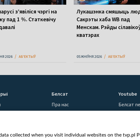
арусі з’явіліся чэргі на
Лукашэнка смяшыць люд
ку пад 1 %. Статкевічу
Сакрэты хаба WB пад
давалі
Менскам. Рэйды сілавіко
кватэрах
НЯ 2026
АБ'ЕКТЫЎ
05 ЖНІЎНЯ 2026
АБ'ЕКТЫЎ
рыі
Белсат
Youtube
ы
Пра нас
Белсат n
Кантакты
Белсат Sh
ванні
Місія
Белсат Li
н
Каштоўнасці «Белсату»
Жэстачай
ata collected when you visit individual websites on the tvp.pl Por
Як нас глядзець
Belsat En