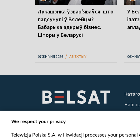
Лукашэнка ўзвар'яваўся: што
У Бел
падсунулі ў Вялейцы?
іпатэ
Бабарыка адкрыў бізнес.
апла
Шторм у Беларусі
07 ЖНІЎНЯ 2026
АБ'ЕКТЫЎ
06 ЖНІЎ
Катэго
Навін
Вайна
Мерка
We respect your privacy
Онлай
Telewizja Polska S.A. w likwidacji processes your personal d