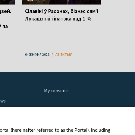
зей.
Сілавікі ў Расонах, бізнэс сям'і
Лукашэнкі і іпатэка пад 1 %
ў па
04 ЖНІЎНЯ 2026
АБ'ЕКТЫЎ
My consents
ews
orts
fe
шы мульт
tal (hereinafter referred to as the Portal), including
glish