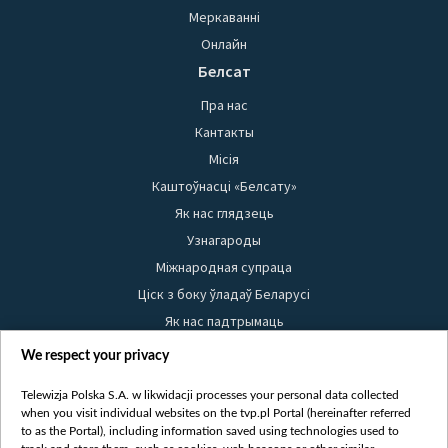
Меркаванні
Онлайн
Белсат
Пра нас
Кантакты
Місія
Каштоўнасці «Белсату»
Як нас глядзець
Узнагароды
Міжнародная супраца
Ціск з боку ўладаў Беларусі
Як нас падтрымаць
Правілы выкарыстання матэрыялаў
We respect your privacy
Інфармацыя аб адпраўніку
Telewizja Polska S.A. w likwidacji processes your personal data collected
Бяспека
when you visit individual websites on the tvp.pl Portal (hereinafter referred
Youtube
to as the Portal), including information saved using technologies used to