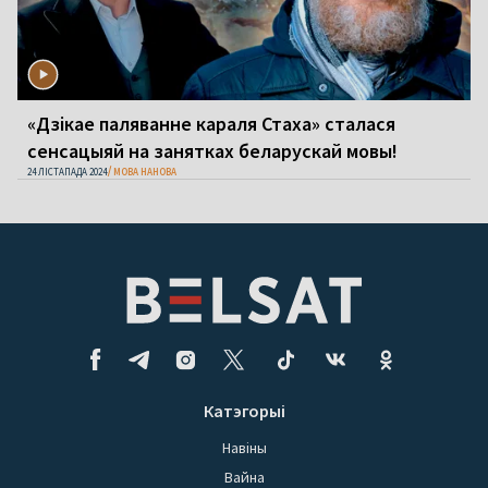
«Дзікае паляванне караля Стаха» сталася
сенсацыяй на занятках беларускай мовы!
24 ЛІСТАПАДА 2024
МОВА НАНОВА
Катэгорыі
Навіны
Вайна