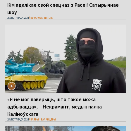
Кім адклікае свой спецназ з Расеі! Сатырычнае
шоу
25 ЛІСТАПАДА 2024
ВЕЧАРОВЫ ШПІЛЬ
«Я не мог паверыць, што такое можа
адбывацца», – Некрамант, медык палка
Каліноўскага
25 ЛІСТАПАДА 2024
ВАЯРЫ І ВАЛАНЦЁРЫ