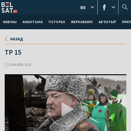
BE
НАВІНЫ
АНАЛІТЫКА
ГІСТОРЫІ
МЕРКАВАННI
АБ'ЕКТЫЎ
ПРАГ
НАЗАД
TP 15
15.04.2024, 11:03