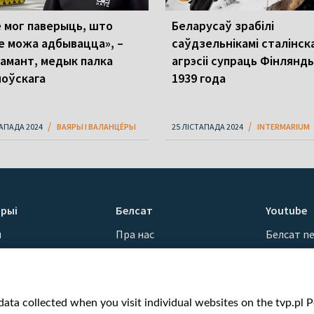
е мог паверыць, што
Беларусаў зрабілі
е можа адбывацца», –
саўдзельнікамі сталінск
амант, медык палка
агрэсіі супраць Фінлянды
ноўскага
1939 года
ТАПАДА 2024
ВАЯРЫ І ВАЛАНЦЁРЫ
25 ЛІСТАПАДА 2024
INTERMARIUM
рыі
Белсат
Youtube
ы
Пра нас
Белсат n
Кантакты
Белсат Sh
ванні
Місія
Белсат Li
н
Каштоўнасці «Белсату»
Жэстачай
ata collected when you visit individual websites on the tvp.pl Por
Як нас глядзець
Belsat En