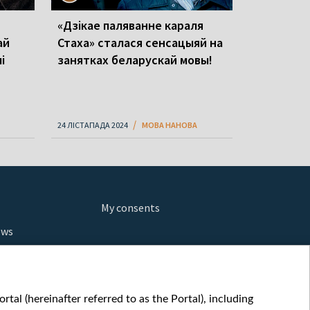
«Дзікае паляванне караля
ай
Стаха» сталася сенсацыяй на
і
занятках беларускай мовы!
24 ЛІСТАПАДА 2024
МОВА НАНОВА
My consents
ews
orts
fe
шы мульт
tal (hereinafter referred to as the Portal), including
glish