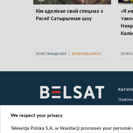
Кім адклікае свой спецназ з
«Я н
Расеі! Сатырычнае шоу
тако
Некр
Калі
25 ЛІСТАПАДА 2024
ВЕЧАРОВЫ ШПІЛЬ
25 ЛІС
Катэго
Навін
Вайна
Мерка
We respect your privacy
Онлай
Telewizja Polska S.A. w likwidacji processes your personal d