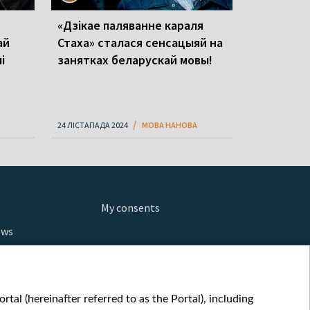
«Дзікае паляванне караля
ай
Стаха» сталася сенсацыяй на
і
занятках беларускай мовы!
24 ЛІСТАПАДА 2024
МОВА НАНОВА
My consents
ews
orts
fe
шы мульт
tal (hereinafter referred to as the Portal), including
glish