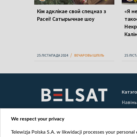
Кім адклікае свой спецназ з
«Я н
Расеі! Сатырычнае шоу
тако
Некр
Калі
25 ЛІСТАПАДА 2024
ВЕЧАРОВЫ ШПІЛЬ
25 ЛІС
Катэго
Навін
Вайна
Мерка
We respect your privacy
Онлай
Telewizja Polska S.A. w likwidacji processes your personal d