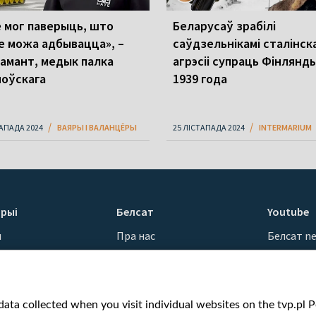
е мог паверыць, што
Беларусаў зрабілі
е можа адбывацца», –
саўдзельнікамі сталінск
амант, медык палка
агрэсіі супраць Фінлянды
ноўскага
1939 года
ТАПАДА 2024
ВАЯРЫ І ВАЛАНЦЁРЫ
25 ЛІСТАПАДА 2024
INTERMARIUM
рыі
Белсат
Youtube
ы
Пра нас
Белсат n
Кантакты
Белсат Sh
ванні
Місія
Белсат Li
н
Каштоўнасці «Белсату»
Жэстачай
ata collected when you visit individual websites on the tvp.pl Por
Як нас глядзець
Belsat En