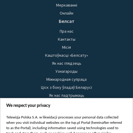
Меркаванні
Онлайн
Белсат
Пра нас
Кантакты
Місія
Каштоўнасці «Белсату»
Як нас глядзець
Узнагароды
Міжнародная супраца
Ціск з боку ўладаў Беларусі
Як нас падтрымаць
Правілы выкарыстання матэрыялаў
We respect your privacy
Інфармацыя аб адпраўніку
Telewizja Polska S.A. w likwidacji processes your personal data collected
Бяспека
when you visit individual websites on the tvp.pl Portal (hereinafter referred
Youtube
to as the Portal), including information saved using technologies used to