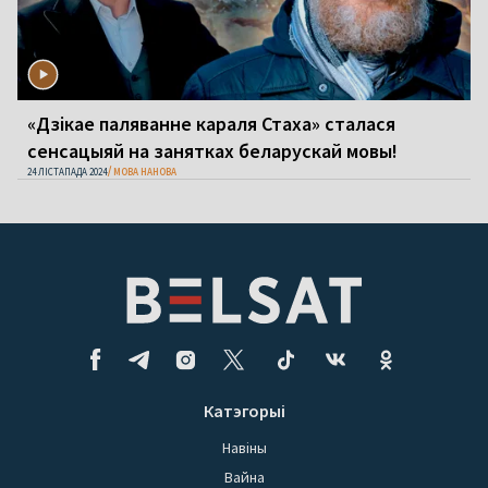
«Дзікае паляванне караля Стаха» сталася
сенсацыяй на занятках беларускай мовы!
24 ЛІСТАПАДА 2024
МОВА НАНОВА
Катэгорыі
Навіны
Вайна