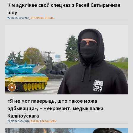
Кім адклікае свой спецназ з Расеі! Сатырычнае
шоу
25 ЛІСТАПАДА 2024
ВЕЧАРОВЫ ШПІЛЬ
«Я не мог паверыць, што такое можа
адбывацца», – Некрамант, медык палка
Каліноўскага
25 ЛІСТАПАДА 2024
ВАЯРЫ І ВАЛАНЦЁРЫ